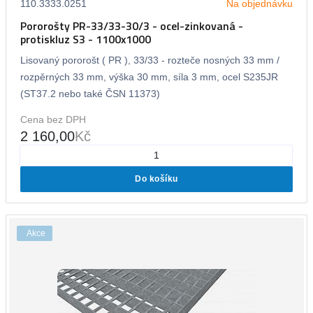
110.3333.0251
Na objednávku
Pororošty PR-33/33-30/3 - ocel-zinkovaná -
protiskluz S3 - 1100x1000
Lisovaný pororošt ( PR ), 33/33 - rozteče nosných 33 mm /
rozpěrných 33 mm, výška 30 mm, síla 3 mm, ocel S235JR
(ST37.2 nebo také ČSN 11373)
Cena bez DPH
2 160,00
Kč
Do košíku
Akce