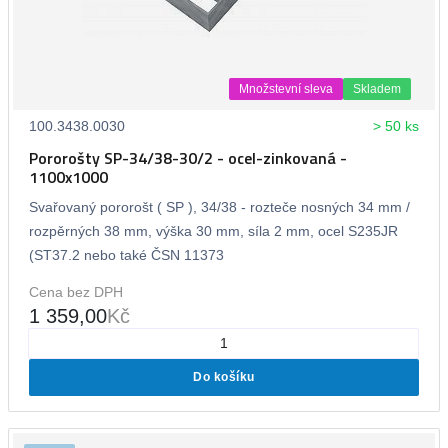
Množstevní sleva
Skladem
100.3438.0030
> 50 ks
Pororošty SP-34/38-30/2 - ocel-zinkovaná -
1100x1000
Svařovaný pororošt ( SP ), 34/38 - rozteče nosných 34 mm /
rozpěrných 38 mm, výška 30 mm, síla 2 mm, ocel S235JR
(ST37.2 nebo také ČSN 11373
Cena bez DPH
1 359,00
Kč
Do košíku