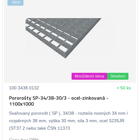
Akce
Množstevní sleva
Skladem
100.3438.0132
> 50 ks
Pororošty SP-34/38-30/3 - ocel-zinkovaná -
1100x1000
Svařovaný pororošt ( SP ), 34/38 - rozteče nosných 34 mm /
rozpěrných 38 mm, výška 30 mm, síla 3 mm, ocel S235JR
(ST37.2 nebo také ČSN 11373
Cena bez DPH