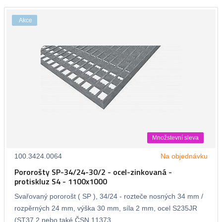
Akce
Množstevní sleva
100.3424.0064
Na objednávku
Pororošty SP-34/24-30/2 - ocel-zinkovaná -
protiskluz S4 - 1100x1000
Svařovaný pororošt ( SP ), 34/24 - rozteče nosných 34 mm /
rozpěrných 24 mm, výška 30 mm, síla 2 mm, ocel S235JR
(ST37.2 nebo také ČSN 11373