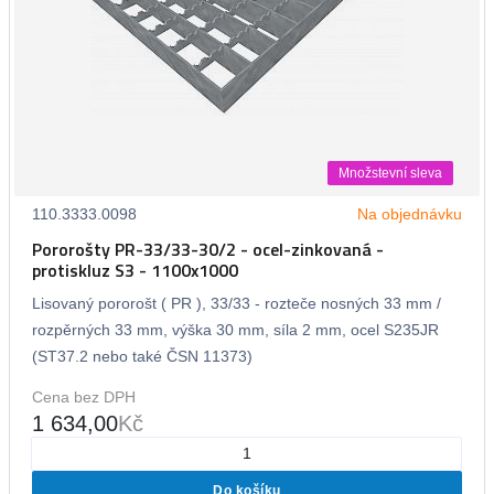
Množstevní sleva
110.3333.0098
Na objednávku
Pororošty PR-33/33-30/2 - ocel-zinkovaná -
protiskluz S3 - 1100x1000
Lisovaný pororošt ( PR ), 33/33 - rozteče nosných 33 mm /
rozpěrných 33 mm, výška 30 mm, síla 2 mm, ocel S235JR
(ST37.2 nebo také ČSN 11373)
Cena bez DPH
1 634,00
Kč
Do košíku