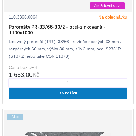
Množstevní sleva
110.3366.0064
Na objednávku
Pororošty PR-33/66-30/2 - ocel-zinkovaná -
1100x1000
Lisovaný pororošt ( PR ), 33/66 - rozteče nosných 33 mm /
rozpěrných 66 mm, výška 30 mm, síla 2 mm, ocel S235JR
(ST37.2 nebo také ČSN 11373)
Cena bez DPH
1 683,00
Kč
Do košíku
Akce