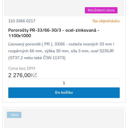
Množstevní sleva
110.3366.0217
Na objednávku
Pororošty PR-33/66-30/3 - ocel-zinkovaná -
1100x1000
Lisovaný pororošt ( PR ), 33/66 - rozteče nosných 33 mm /
rozpěrných 66 mm, výška 30 mm, síla 3 mm, ocel S235JR
(ST37.2 nebo také ČSN 11373)
Cena bez DPH
2 276,00
Kč
Do košíku
Akce