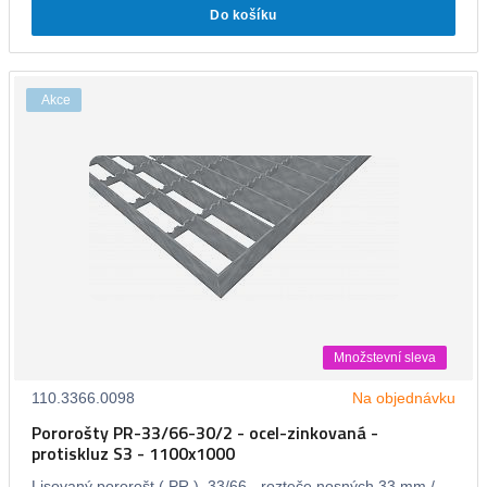
Do košíku
Akce
Množstevní sleva
110.3366.0098
Na objednávku
Pororošty PR-33/66-30/2 - ocel-zinkovaná -
protiskluz S3 - 1100x1000
Lisovaný pororošt ( PR ), 33/66 - rozteče nosných 33 mm /