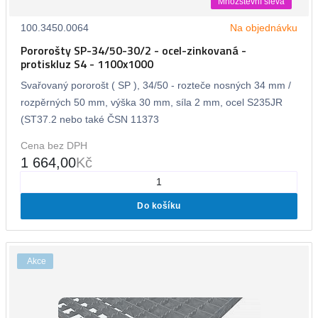
Množstevní sleva
100.3450.0064
Na objednávku
Pororošty SP-34/50-30/2 - ocel-zinkovaná -
protiskluz S4 - 1100x1000
Svařovaný pororošt ( SP ), 34/50 - rozteče nosných 34 mm /
rozpěrných 50 mm, výška 30 mm, síla 2 mm, ocel S235JR
(ST37.2 nebo také ČSN 11373
Cena bez DPH
1 664,00
Kč
Do košíku
Akce