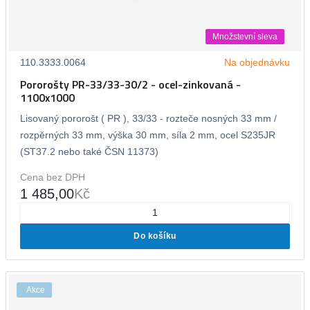
Množstevní sleva
110.3333.0064
Na objednávku
Pororošty PR-33/33-30/2 - ocel-zinkovaná -
1100x1000
Lisovaný pororošt ( PR ), 33/33 - rozteče nosných 33 mm /
rozpěrných 33 mm, výška 30 mm, síla 2 mm, ocel S235JR
(ST37.2 nebo také ČSN 11373)
Cena bez DPH
1 485,00
Kč
Do košíku
Akce