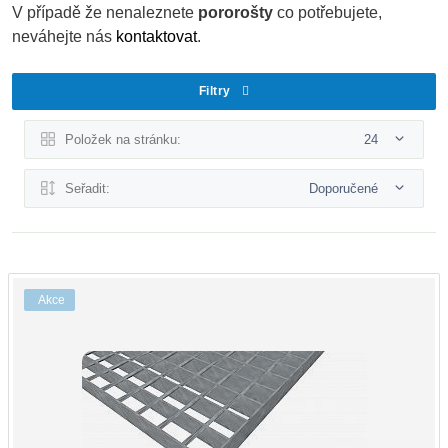
V případě že nenaleznete
pororošty
co potřebujete,
neváhejte nás
kontaktovat
.
Filtry
Položek na stránku:
24
Seřadit:
Doporučené
Akce