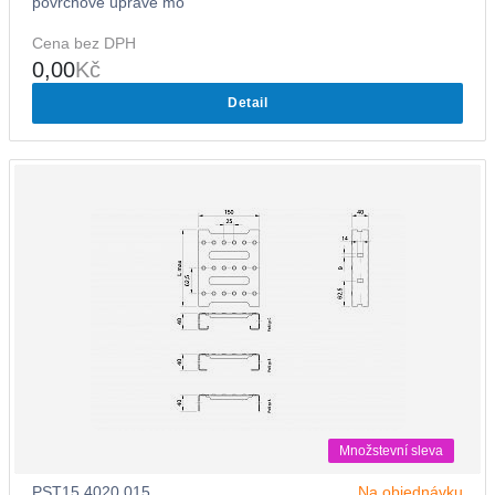
povrchové úpravě mo
Cena bez DPH
0,00
Kč
Detail
Množstevní sleva
PST15.4020.015
Na objednávku