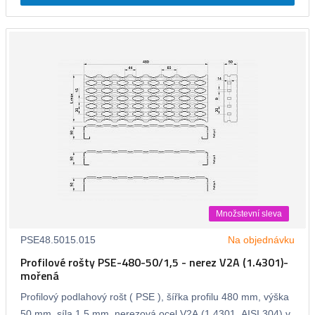
Množstevní sleva
PSE48.5015.015
Na objednávku
Profilové rošty PSE-480-50/1,5 - nerez V2A (1.4301)-
mořená
Profilový podlahový rošt ( PSE ), šířka profilu 480 mm, výška
50 mm, síla 1,5 mm, nerezová ocel V2A (1.4301, AISI 304) v