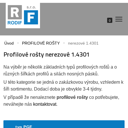
0
Úvod
PROFILOVÉ ROŠTY
nerezové 1.4301
Profilové rošty nerezové 1.4301
Na výběr je několik základních typů profilových roštů a o
různých šířkách profilů a silách nosných pásků.
U této kategorie se jedná o zakázkovou výrobu, vzhledem k
šíři sortimentu. Dodací doba je obvykle 3-4 týdny.
V případě že nenaleznete
profilové rošty
co potřebujete,
neváhejte nás
kontaktovat
.
typ PGE