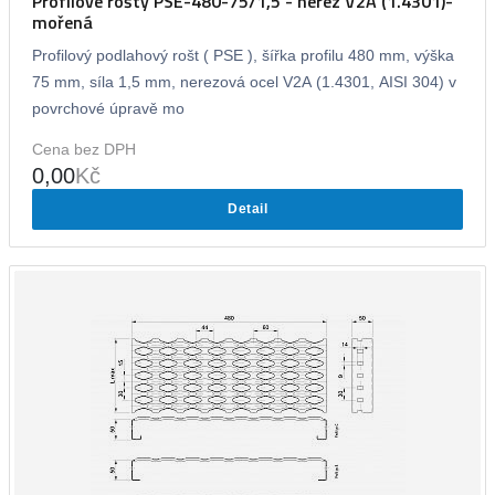
Profilové rošty PSE-480-75/1,5 - nerez V2A (1.4301)-
mořená
Profilový podlahový rošt ( PSE ), šířka profilu 480 mm, výška
75 mm, síla 1,5 mm, nerezová ocel V2A (1.4301, AISI 304) v
povrchové úpravě mo
Cena bez DPH
0,00
Kč
Detail