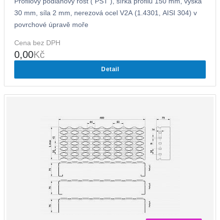
Profilový podlahový rošt ( PST ), šířka profilu 150 mm, výška
30 mm, síla 2 mm, nerezová ocel V2A (1.4301, AISI 304) v
povrchové úpravě moře
Cena bez DPH
0,00
Kč
Detail