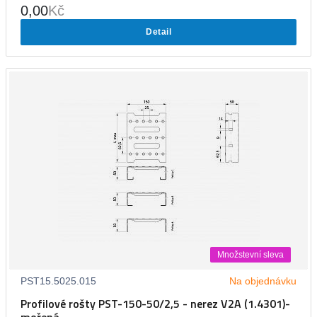
0,00
Kč
Detail
Množstevní sleva
PST15.5025.015
Na objednávku
Profilové rošty PST-150-50/2,5 - nerez V2A (1.4301)-
mořená