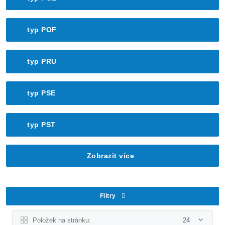
typ POF
typ PRU
typ PSE
typ PST
Zobrazit více
Filtry
Položek na stránku:
24