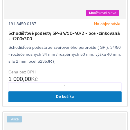
Množstevní sleva
191.3450.0187
Na objednávku
Schodišťové podesty SP-34/50-40/2 - ocel-zinkovaná
- 1200x300
Schodišťová podesta ze svařovaného pororoštu ( SP ), 34/50
- rozteče nosných 34 mm / rozpěrných 50 mm, výška 40 mm,
síla 2 mm, ocel S235JR (
Cena bez DPH
1 000,00
Kč
Do košíku
Akce