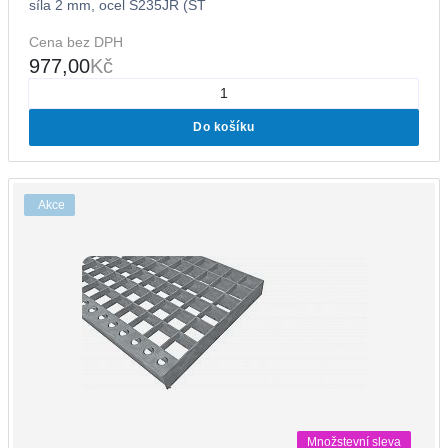
síla 2 mm, ocel S235JR (ST
Cena bez DPH
977,00
Kč
Do košíku
Akce
Množstevní sleva