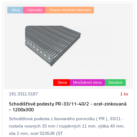
Akce
Výprodej
Pouze množství skladem
Sleva
Množstevní sleva
Skladem
191.3311.0187
1 ks
Schodišťové podesty PR-33/11-40/2 - ocel-zinkovaná
- 1200x300
Schodišťová podesta z lisovaného pororoštu ( PR ), 33/11 -
rozteče nosných 33 mm / rozpěrných 11 mm, výška 40 mm,
síla 2 mm, ocel S235JR (ST