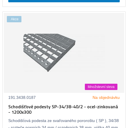
Akce
Množstevní sleva
191.3438.0187
Na objednávku
Schodišťové podesty SP-34/38-40/2 - ocel-zinkovaná
- 1200x300
Schodišťová podesta ze svařovaného pororoštu ( SP ), 34/38
- rozteče nosných 34 mm / rozpěrných 38 mm, výška 40 mm,