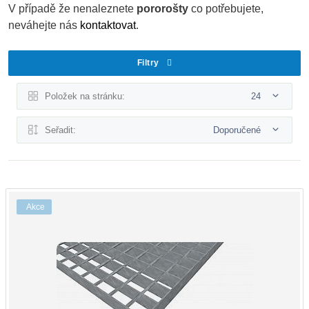
V případě že nenaleznete
pororošty
co potřebujete,
neváhejte nás
kontaktovat
.
Filtry
Položek na stránku:
24
Seřadit:
Doporučené
Akce