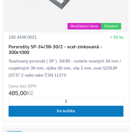
Množstevní sleva
Skladem
100.3438.0021
> 50 ks
Pororošty SP-34/38-30/2 - ocel-zinkovaná -
300x1000
Svařovaný pororošt ( SP ), 34/38 - rozteče nosných 34 mm /
rozpěrných 38 mm, výška 30 mm, síla 2 mm, ocel S235JR
(ST37.2 nebo také ČSN 11373
Cena bez DPH
485,00
Kč
Do košíku