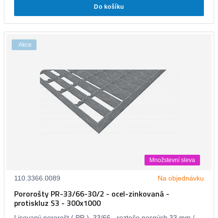
Do košíku
Akce
Množstevní sleva
110.3366.0089
Na objednávku
Pororošty PR-33/66-30/2 - ocel-zinkovaná -
protiskluz S3 - 300x1000
Lisovaný pororošt ( PR ), 33/66 - rozteče nosných 33 mm /