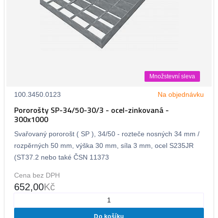
Množstevní sleva
100.3450.0123
Na objednávku
Pororošty SP-34/50-30/3 - ocel-zinkovaná -
300x1000
Svařovaný pororošt ( SP ), 34/50 - rozteče nosných 34 mm /
rozpěrných 50 mm, výška 30 mm, síla 3 mm, ocel S235JR
(ST37.2 nebo také ČSN 11373
Cena bez DPH
652,00
Kč
Do košíku