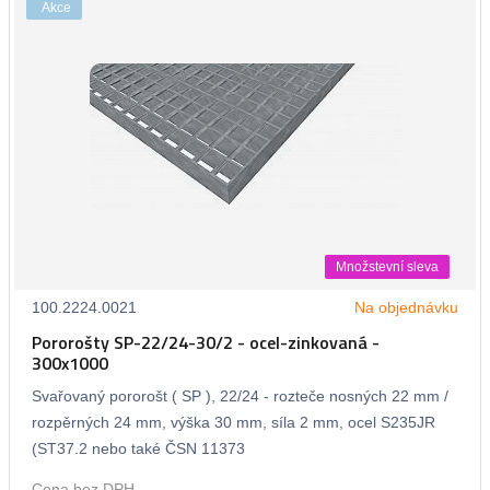
Akce
Množstevní sleva
100.2224.0021
Na objednávku
Pororošty SP-22/24-30/2 - ocel-zinkovaná -
300x1000
Svařovaný pororošt ( SP ), 22/24 - rozteče nosných 22 mm /
rozpěrných 24 mm, výška 30 mm, síla 2 mm, ocel S235JR
(ST37.2 nebo také ČSN 11373
Cena bez DPH