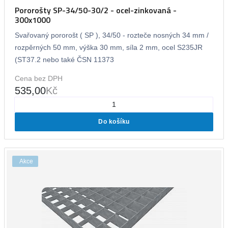
Pororošty SP-34/50-30/2 - ocel-zinkovaná -
300x1000
Svařovaný pororošt ( SP ), 34/50 - rozteče nosných 34 mm /
rozpěrných 50 mm, výška 30 mm, síla 2 mm, ocel S235JR
(ST37.2 nebo také ČSN 11373
Cena bez DPH
535,00
Kč
Do košíku
Akce