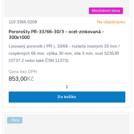
Množstevní sleva
110.3366.0208
Na objednávku
Pororošty PR-33/66-30/3 - ocel-zinkovaná -
300x1000
Lisovaný pororošt ( PR ), 33/66 - rozteče nosných 33 mm /
rozpěrných 66 mm, výška 30 mm, síla 3 mm, ocel S235JR
(ST37.2 nebo také ČSN 11373)
Cena bez DPH
853,00
Kč
Do košíku
Akce