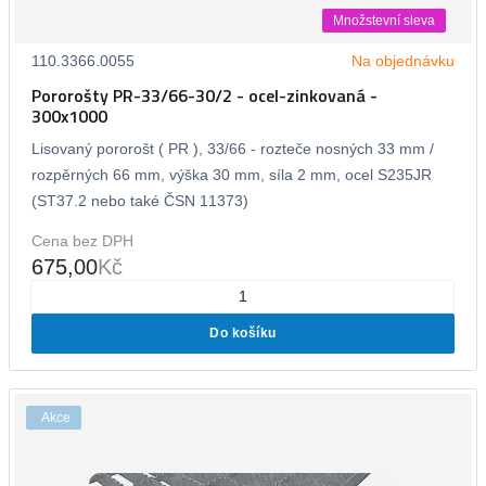
Množstevní sleva
110.3366.0055
Na objednávku
Pororošty PR-33/66-30/2 - ocel-zinkovaná -
300x1000
Lisovaný pororošt ( PR ), 33/66 - rozteče nosných 33 mm /
rozpěrných 66 mm, výška 30 mm, síla 2 mm, ocel S235JR
(ST37.2 nebo také ČSN 11373)
Cena bez DPH
675,00
Kč
Do košíku
Akce