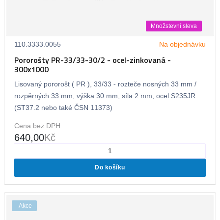
Množstevní sleva
110.3333.0055
Na objednávku
Pororošty PR-33/33-30/2 - ocel-zinkovaná -
300x1000
Lisovaný pororošt ( PR ), 33/33 - rozteče nosných 33 mm /
rozpěrných 33 mm, výška 30 mm, síla 2 mm, ocel S235JR
(ST37.2 nebo také ČSN 11373)
Cena bez DPH
640,00
Kč
Do košíku
Akce