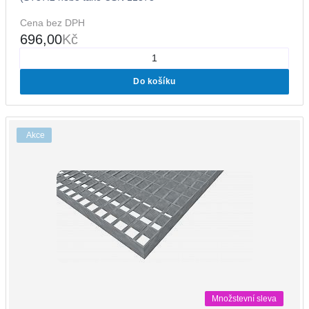
Cena bez DPH
696,00
Kč
Do košíku
Akce
Množstevní sleva