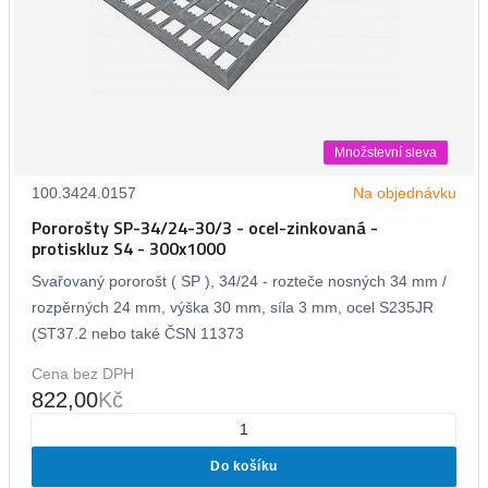
Množstevní sleva
100.3424.0157
Na objednávku
Pororošty SP-34/24-30/3 - ocel-zinkovaná -
protiskluz S4 - 300x1000
Svařovaný pororošt ( SP ), 34/24 - rozteče nosných 34 mm /
rozpěrných 24 mm, výška 30 mm, síla 3 mm, ocel S235JR
(ST37.2 nebo také ČSN 11373
Cena bez DPH
822,00
Kč
Do košíku