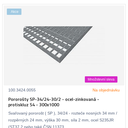
Akce
Množstevní sleva
100.3424.0055
Na objednávku
Pororošty SP-34/24-30/2 - ocel-zinkovaná -
protiskluz S4 - 300x1000
Svařovaný pororošt ( SP ), 34/24 - rozteče nosných 34 mm /
rozpěrných 24 mm, výška 30 mm, síla 2 mm, ocel S235JR
(ST37.2 nebo také ČSN 11373