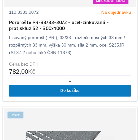
Množstevní sleva
110.3333.0072
Na objednávku
Pororošty PR-33/33-30/2 - ocel-zinkovaná -
protiskluz S2 - 300x1000
Lisovaný pororošt ( PR ), 33/33 - rozteče nosných 33 mm /
rozpěrných 33 mm, výška 30 mm, síla 2 mm, ocel S235JR
(ST37.2 nebo také ČSN 11373)
Cena bez DPH
782,00
Kč
Do košíku
Akce