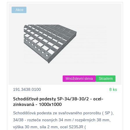
Akce
Množstevní sleva
Skladem
191.3438.0100
8 ks
Schodišťové podesty SP-34/38-30/2 - ocel-
zinkovaná - 1000x1000
Schodišťová podesta ze svařovaného pororoštu ( SP ),
34/38 - rozteče nosných 34 mm / rozpěrných 38 mm,
výška 30 mm, síla 2 mm, ocel S235JR (