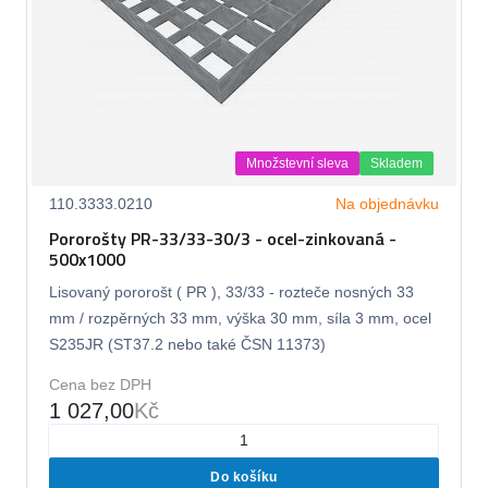
Množstevní sleva
Skladem
110.3333.0210
Na objednávku
Pororošty PR-33/33-30/3 - ocel-zinkovaná -
500x1000
Lisovaný pororošt ( PR ), 33/33 - rozteče nosných 33
mm / rozpěrných 33 mm, výška 30 mm, síla 3 mm, ocel
S235JR (ST37.2 nebo také ČSN 11373)
Cena bez DPH
1 027,00
Kč
Do košíku