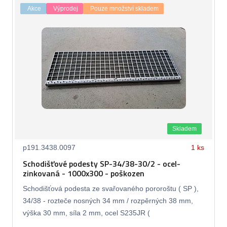
Akce
Výprodej
Pouze množství skladem
Skladem
p191.3438.0097
1 ks
Schodišťové podesty SP-34/38-30/2 - ocel-
zinkovaná - 1000x300 - poškozen
Schodišťová podesta ze svařovaného pororoštu ( SP ),
34/38 - rozteče nosných 34 mm / rozpěrných 38 mm,
výška 30 mm, síla 2 mm, ocel S235JR (