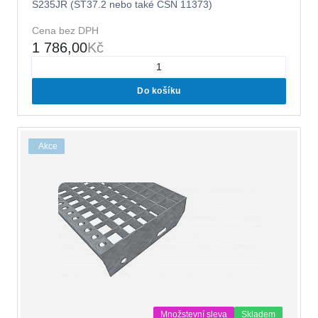
S235JR (ST37.2 nebo také ČSN 11373)
Cena bez DPH
1 786,00
Kč
Do košíku
Akce
Množstevní sleva
Skladem