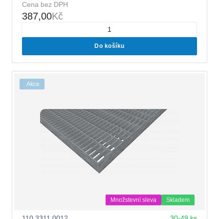
Cena bez DPH
387,00
Kč
Do košíku
Akce
Množstevní sleva
Skladem
110.3311.0012
30-49 ks