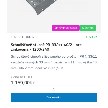
Množstevní sleva
Skladem
192.3311.0076
> 50 ks
Schodišťové stupně PR-33/11-40/2 - ocel-
zinkovaná - 1200x240
Schodišťový stupeň z lisovaného pororoštu ( PR ), 33/11
- rozteče nosných 33 mm / rozpěrných 11 mm, výška 40
mm, síla 2 mm, ocel S235JR (ST3
Cena bez DPH
1 159,00
Kč
Do košíku