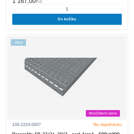
1 167,00
Kč
Do košíku
Akce
Množstevní sleva
100.2224.0007
Na objednávku
Pororošty SP-22/24-30/2 - ocel-černá - 600x1000