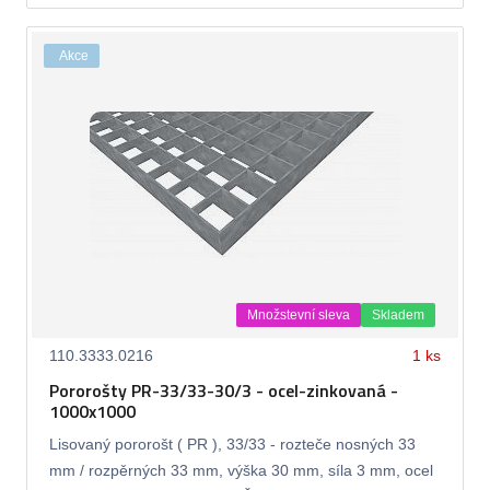
Akce
Množstevní sleva
Skladem
110.3333.0216
1 ks
Pororošty PR-33/33-30/3 - ocel-zinkovaná -
1000x1000
Lisovaný pororošt ( PR ), 33/33 - rozteče nosných 33
mm / rozpěrných 33 mm, výška 30 mm, síla 3 mm, ocel