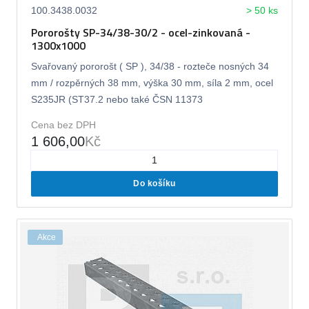
100.3438.0032
> 50 ks
Pororošty SP-34/38-30/2 - ocel-zinkovaná -
1300x1000
Svařovaný pororošt ( SP ), 34/38 - rozteče nosných 34
mm / rozpěrných 38 mm, výška 30 mm, síla 2 mm, ocel
S235JR (ST37.2 nebo také ČSN 11373
Cena bez DPH
1 606,00
Kč
Do košíku
Akce