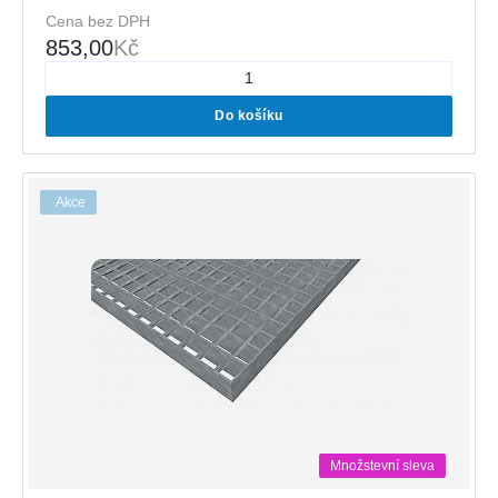
Cena bez DPH
853,00
Kč
Do košíku
Akce
Množstevní sleva