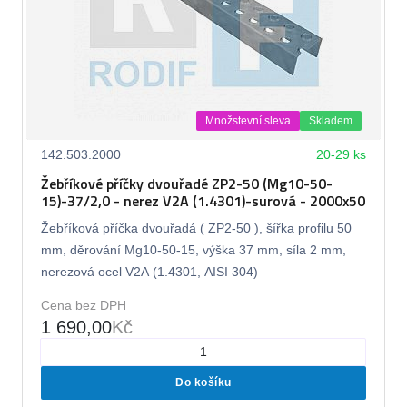
Množstevní sleva
Skladem
142.503.2000
20-29 ks
Žebříkové příčky dvouřadé ZP2-50 (Mg10-50-
15)-37/2,0 - nerez V2A (1.4301)-surová - 2000x50
Žebříková příčka dvouřadá ( ZP2-50 ), šířka profilu 50
mm, děrování Mg10-50-15, výška 37 mm, síla 2 mm,
nerezová ocel V2A (1.4301, AISI 304)
Cena bez DPH
1 690,00
Kč
Do košíku