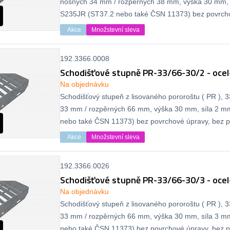
nosných 34 mm / rozpěrných 38 mm, výška 30 mm, 
S235JR (ST37.2 nebo také ČSN 11373) bez povrcho
protiskluzu.
Akce
Množstevní sleva
192.3366.0008
Schodišťové stupně PR-33/66-30/2 - ocel
Na objednávku
Schodišťový stupeň z lisovaného pororoštu ( PR ), 
33 mm / rozpěrných 66 mm, výška 30 mm, síla 2 m
nebo také ČSN 11373) bez povrchové úpravy, bez pr
Akce
Množstevní sleva
192.3366.0026
Schodišťové stupně PR-33/66-30/3 - ocel
Na objednávku
Schodišťový stupeň z lisovaného pororoštu ( PR ), 
33 mm / rozpěrných 66 mm, výška 30 mm, síla 3 m
nebo také ČSN 11373) bez povrchové úpravy, bez pr