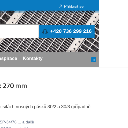
Přihlásit se
+420 736 299 216
nspirace
Kontakty
0
 x 270 mm
h silách nosných pásků 30/2 a 30/3 (případně
P-34/76 ... a další