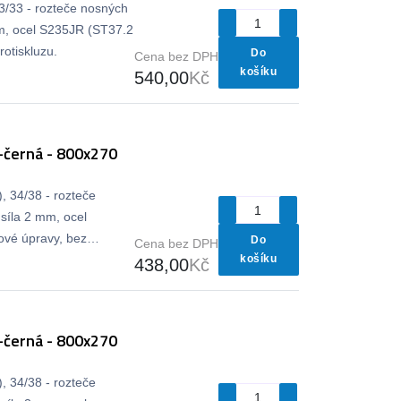
33/33 - rozteče nosných
m, ocel S235JR (ST37.2
otiskluzu.
Do
Cena bez DPH
košíku
540,00
Kč
-černá - 800x270
, 34/38 - rozteče
síla 2 mm, ocel
vé úpravy, bez
Do
Cena bez DPH
košíku
438,00
Kč
-černá - 800x270
, 34/38 - rozteče