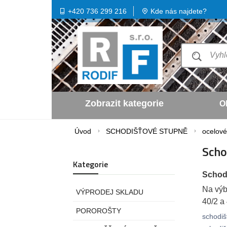
+420 736 299 216
Kde nás najdete?
Zobrazit kategorie
O
Úvod
SCHODIŠŤOVÉ STUPNĚ
ocelové
Scho
Kategorie
Schod
Na výb
VÝPRODEJ SKLADU
40/2 a 
POROROŠTY
schodiš