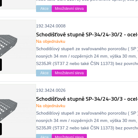
Akce
Množstevní sleva
192.3424.0008
Schodišťové stupně SP-34/24-30/2 - ocel
Na objednávku
Schodišťový stupeň ze svařovaného pororoštu ( SP )
nosných 34 mm / rozpěrných 24 mm, výška 30 mm, 
S235JR (ST37.2 nebo také ČSN 11373) bez povrcho
protiskluzu.
Akce
Množstevní sleva
192.3424.0026
Schodišťové stupně SP-34/24-30/3 - ocel
Na objednávku
Schodišťový stupeň ze svařovaného pororoštu ( SP )
nosných 34 mm / rozpěrných 24 mm, výška 30 mm, 
S235JR (ST37.2 nebo také ČSN 11373) bez povrcho
protiskluzu.
Akce
Množstevní sleva