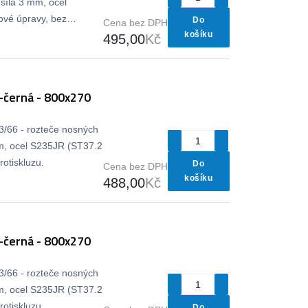
síla 3 mm, ocel
vé úpravy, bez
Do
Cena bez DPH
košíku
495,00
Kč
-černá - 800x270
33/66 - rozteče nosných
m, ocel S235JR (ST37.2
otiskluzu.
Do
Cena bez DPH
košíku
488,00
Kč
-černá - 800x270
33/66 - rozteče nosných
m, ocel S235JR (ST37.2
otiskluzu.
Do