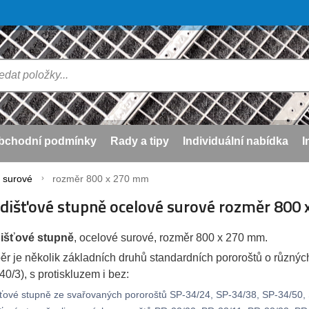
bchodní podmínky
Rady a tipy
Individuální nabídka
I
 surové
rozměr 800 x 270 mm
dišťové stupně ocelové surové rozměr 800
išťové stupně
, ocelové surové, rozměr 800 x 270 mm.
ěr je několik základních druhů standardních pororoštů o různýc
40/3), s protiskluzem i bez:
ťové stupně ze svařovaných pororoštů SP-34/24, SP-34/38, SP-34/50, S