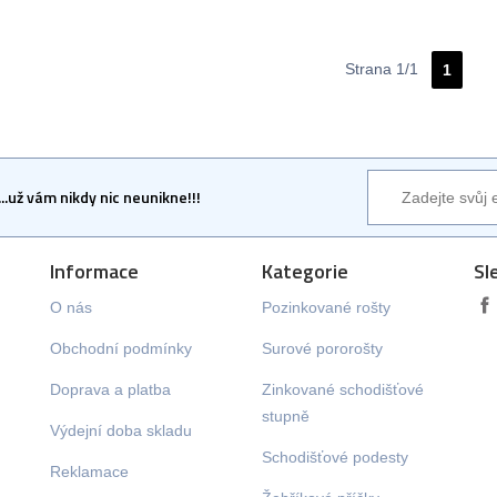
Strana 1/1
1
...už vám nikdy nic neunikne!!!
Informace
Kategorie
Sl
O nás
Pozinkované rošty
Obchodní podmínky
Surové pororošty
Doprava a platba
Zinkované schodišťové
stupně
Výdejní doba skladu
Schodišťové podesty
Reklamace