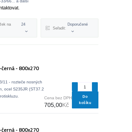
3/66... a další
ntaktovat
.
žek na
24
Doporučené
Seřadit:
-černá - 800x270
33/11 - rozteče nosných
m, ocel S235JR (ST37.2
otiskluzu.
Do
Cena bez DPH
košíku
705,00
Kč
-černá - 800x270