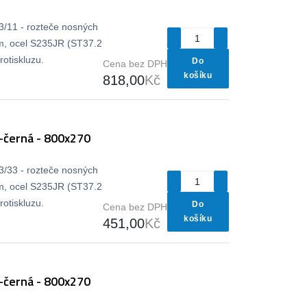
33/11 - rozteče nosných
m, ocel S235JR (ST37.2
otiskluzu.
Do
Cena bez DPH
košíku
818,00
Kč
-černá - 800x270
33/33 - rozteče nosných
m, ocel S235JR (ST37.2
otiskluzu.
Do
Cena bez DPH
košíku
451,00
Kč
-černá - 800x270