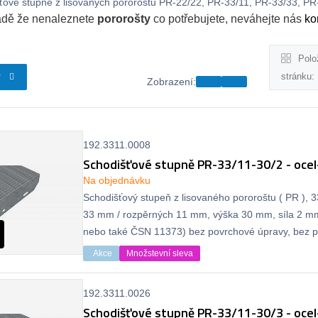
ťové stupně z lisovaných pororoštů PR-22/22, PR-33/11, PR-33/33, PR-3
adě že nenaleznete
pororošty
co potřebujete, neváhejte nás
ko
Polo
stránku:
y
Zobrazení:
192.3311.0008
Schodišťové stupně PR-33/11-30/2 - ocel
Na objednávku
Schodišťový stupeň z lisovaného pororoštu ( PR ), 
33 mm / rozpěrných 11 mm, výška 30 mm, síla 2 m
nebo také ČSN 11373) bez povrchové úpravy, bez pr
Akce
Množstevní sleva
192.3311.0026
Schodišťové stupně PR-33/11-30/3 - ocel