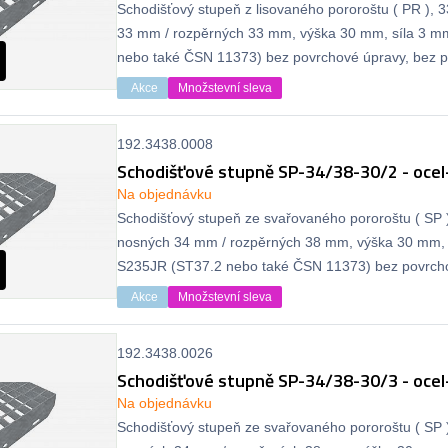
Schodišťový stupeň z lisovaného pororoštu ( PR ), 
33 mm / rozpěrných 33 mm, výška 30 mm, síla 3 m
nebo také ČSN 11373) bez povrchové úpravy, bez pr
Akce
Množstevní sleva
192.3438.0008
Schodišťové stupně SP-34/38-30/2 - ocel
Na objednávku
Schodišťový stupeň ze svařovaného pororoštu ( SP )
nosných 34 mm / rozpěrných 38 mm, výška 30 mm, 
S235JR (ST37.2 nebo také ČSN 11373) bez povrcho
protiskluzu.
Akce
Množstevní sleva
192.3438.0026
Schodišťové stupně SP-34/38-30/3 - ocel
Na objednávku
Schodišťový stupeň ze svařovaného pororoštu ( SP )