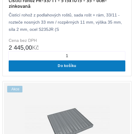
Čistící rohož PR-33/11 - 515x1015 - 35 - ocel-
zinkovaná
Čistící rohož z podlahových roštů, sada rošt + rám, 33/11 -
rozteče nosných 33 mm / rozpěrných 11 mm, výška 35 mm,
síla 2 mm, ocel S235JR (S
Cena bez DPH
2 445,00
Kč
Do košíku
Akce