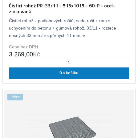
Čistící rohož PR-33/11 - 515x1015 - 60-P - ocel-
zinkovaná
Čistící rohož z podlahových roštů, sada rošt + rám s
uchycením do betonu + gumová rohož, 33/11 - rozteče
nosných 33 mm / rozpěrných 11 mm, v
Cena bez DPH
3 269,00
Kč
Do košíku
Akce