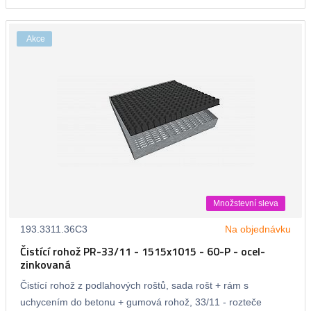
Akce
Množstevní sleva
193.3311.36C3
Na objednávku
Čistící rohož PR-33/11 - 1515x1015 - 60-P - ocel-
zinkovaná
Čistící rohož z podlahových roštů, sada rošt + rám s
uchycením do betonu + gumová rohož, 33/11 - rozteče