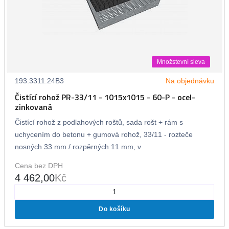
Množstevní sleva
193.3311.24B3
Na objednávku
Čistící rohož PR-33/11 - 1015x1015 - 60-P - ocel-
zinkovaná
Čistící rohož z podlahových roštů, sada rošt + rám s
uchycením do betonu + gumová rohož, 33/11 - rozteče
nosných 33 mm / rozpěrných 11 mm, v
Cena bez DPH
4 462,00
Kč
Do košíku