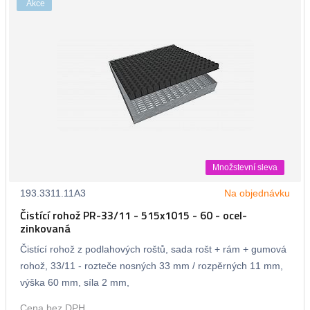
Akce
Množstevní sleva
193.3311.11A3
Na objednávku
Čistící rohož PR-33/11 - 515x1015 - 60 - ocel-
zinkovaná
Čistící rohož z podlahových roštů, sada rošt + rám + gumová
rohož, 33/11 - rozteče nosných 33 mm / rozpěrných 11 mm,
výška 60 mm, síla 2 mm,
Cena bez DPH