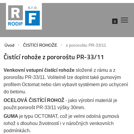
0
Úvod
ČISTÍCÍ ROHOŽE
z pororoštu PR-33/11
Čistící rohože z pororoštu PR-33/11
Venkovní vstupní čistící rohože
složené z rámu a z
pororoštu PR-33/11. Volitelně lze doplnit také gumovým
profilem Octomat nebo rám vybavit systémem pro uchycení
do betonu.
OCELOVÁ ČISTÍCÍ ROHOŽ
- jako výrobní materiál je
použit pororošt PR-33/11 výšky 30mm.
GUMA
je typu OCTOMAT, což je velmi odolná gumová
rohož s dlouhou životností i v náročných venkovních
podmínkách.