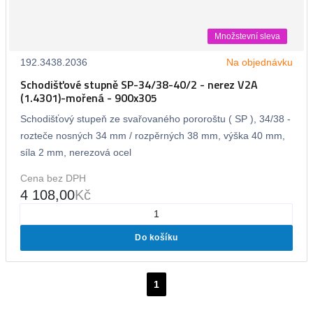
Množstevní sleva
192.3438.2036
Na objednávku
Schodišťové stupně SP-34/38-40/2 - nerez V2A
(1.4301)-mořená - 900x305
Schodišťový stupeň ze svařovaného pororoštu ( SP ), 34/38 -
rozteče nosných 34 mm / rozpěrných 38 mm, výška 40 mm,
síla 2 mm, nerezová ocel
Cena bez DPH
4 108,00
Kč
Do košíku
1