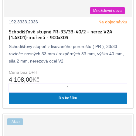
Množstevní sleva
192.3333.2036
Na objednávku
Schodišťové stupně PR-33/33-40/2 - nerez V2A
(1.4301)-mořená - 900x305
Schodišťový stupeň z lisovaného pororoštu ( PR ), 33/33 -
rozteče nosných 33 mm / rozpěrných 33 mm, výška 40 mm,
síla 2 mm, nerezová ocel V2
Cena bez DPH
4 108,00
Kč
Do košíku
Akce