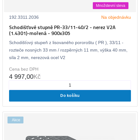
Množstevní sleva
192.3311.2036
Na objednávku
Schodišťové stupně PR-33/11-40/2 - nerez V2A
(1.4301)-mořená - 900x305
Schodišťový stupeň z lisovaného pororoštu ( PR ), 33/11 -
rozteče nosných 33 mm / rozpěrných 11 mm, výška 40 mm,
síla 2 mm, nerezová ocel V2
Cena bez DPH
4 997,00
Kč
Do košíku
Akce