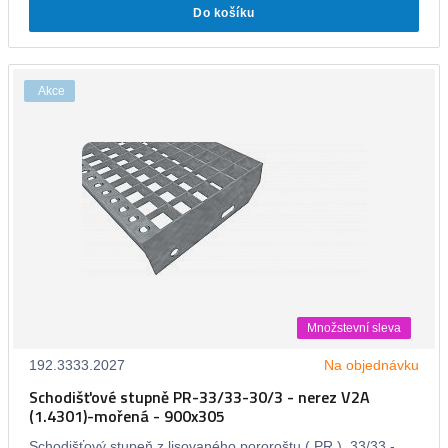
Do košíku
Akce
Množstevní sleva
192.3333.2027
Na objednávku
Schodišťové stupně PR-33/33-30/3 - nerez V2A
(1.4301)-mořená - 900x305
Schodišťový stupeň z lisovaného pororoštu ( PR ), 33/33 -