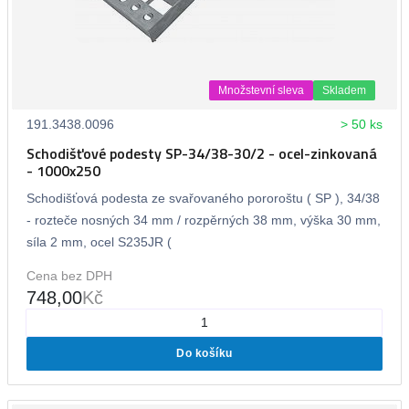
Množstevní sleva
Skladem
191.3438.0096
> 50 ks
Schodišťové podesty SP-34/38-30/2 - ocel-zinkovaná
- 1000x250
Schodišťová podesta ze svařovaného pororoštu ( SP ), 34/38
- rozteče nosných 34 mm / rozpěrných 38 mm, výška 30 mm,
síla 2 mm, ocel S235JR (
Cena bez DPH
748,00
Kč
Do košíku