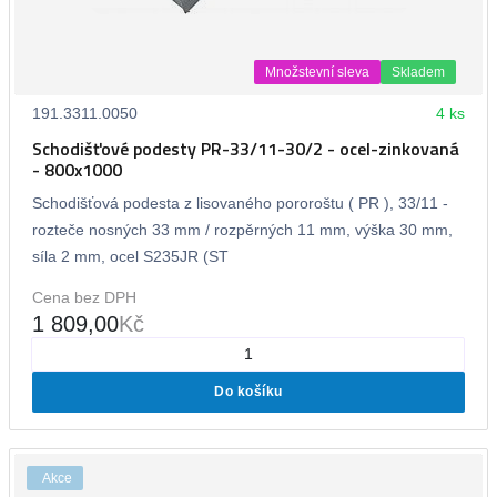
Množstevní sleva
Skladem
191.3311.0050
4 ks
Schodišťové podesty PR-33/11-30/2 - ocel-zinkovaná
- 800x1000
Schodišťová podesta z lisovaného pororoštu ( PR ), 33/11 -
rozteče nosných 33 mm / rozpěrných 11 mm, výška 30 mm,
síla 2 mm, ocel S235JR (ST
Cena bez DPH
1 809,00
Kč
Do košíku
Akce