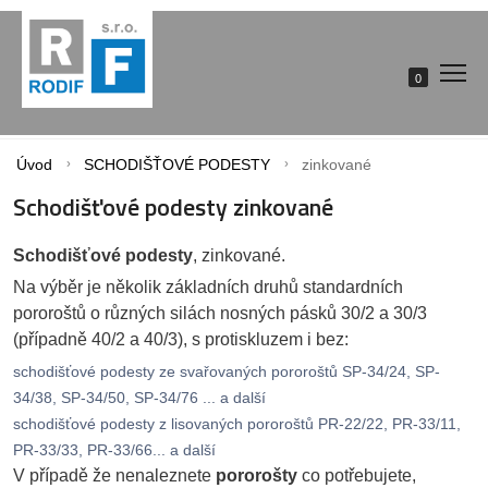
0
Úvod
SCHODIŠŤOVÉ PODESTY
zinkované
Schodišťové podesty zinkované
Schodišťové podesty
, zinkované.
Na výběr je několik základních druhů standardních
pororoštů o různých silách nosných pásků 30/2 a 30/3
(případně 40/2 a 40/3), s protiskluzem i bez:
schodišťové podesty ze svařovaných pororoštů SP-34/24, SP-
34/38, SP-34/50, SP-34/76 ... a další
schodišťové podesty z lisovaných pororoštů PR-22/22, PR-33/11,
PR-33/33, PR-33/66... a další
V případě že nenaleznete
pororošty
co potřebujete,