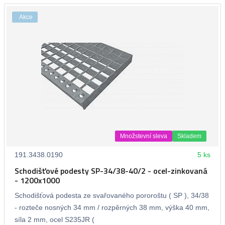
Akce
Množstevní sleva
Skladem
191.3438.0190
5 ks
Schodišťové podesty SP-34/38-40/2 - ocel-zinkovaná
- 1200x1000
Schodišťová podesta ze svařovaného pororoštu ( SP ), 34/38
- rozteče nosných 34 mm / rozpěrných 38 mm, výška 40 mm,
síla 2 mm, ocel S235JR (