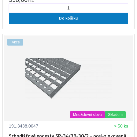
Do košíku
Akce
Množstevní sleva
Skladem
191.3438.0047
> 50 ks
Schodišťové podesty SP-34/38-30/2 - ocel-zinkovaná