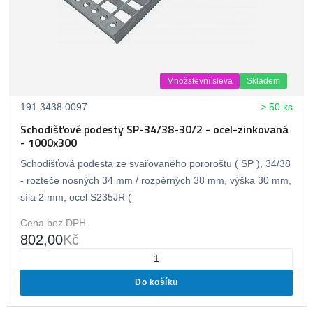
Množstevní sleva
Skladem
191.3438.0097
> 50 ks
Schodišťové podesty SP-34/38-30/2 - ocel-zinkovaná
- 1000x300
Schodišťová podesta ze svařovaného pororoštu ( SP ), 34/38
- rozteče nosných 34 mm / rozpěrných 38 mm, výška 30 mm,
síla 2 mm, ocel S235JR (
Cena bez DPH
802,00
Kč
Do košíku