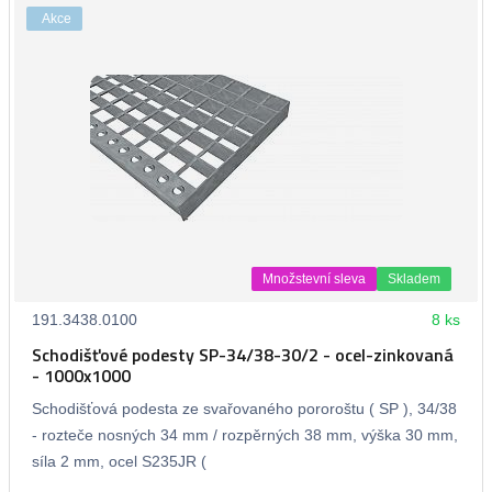
Akce
Množstevní sleva
Skladem
191.3438.0100
8 ks
Schodišťové podesty SP-34/38-30/2 - ocel-zinkovaná
- 1000x1000
Schodišťová podesta ze svařovaného pororoštu ( SP ), 34/38
- rozteče nosných 34 mm / rozpěrných 38 mm, výška 30 mm,
síla 2 mm, ocel S235JR (