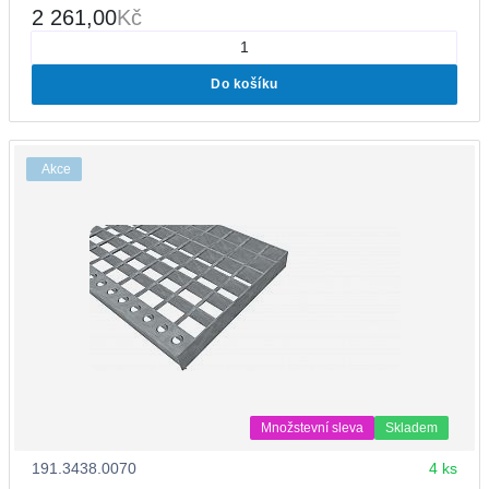
2 261,00
Kč
Do košíku
Akce
Množstevní sleva
Skladem
191.3438.0070
4 ks