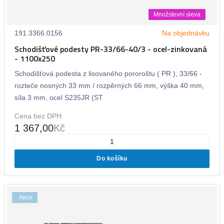
Množstevní sleva
191.3366.0156
Na objednávku
Schodišťové podesty PR-33/66-40/3 - ocel-zinkovaná
- 1100x250
Schodišťová podesta z lisovaného pororoštu ( PR ), 33/66 -
rozteče nosných 33 mm / rozpěrných 66 mm, výška 40 mm,
síla 3 mm, ocel S235JR (ST
Cena bez DPH
1 367,00
Kč
Do košíku
Akce