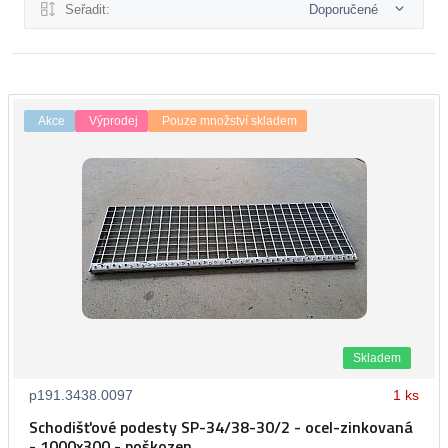
Seřadit:
Doporučené
Akce
Výprodej
Pouze množství skladem
Skladem
p191.3438.0097
1 ks
Schodišťové podesty SP-34/38-30/2 - ocel-zinkovaná
- 1000x300 - poškozen