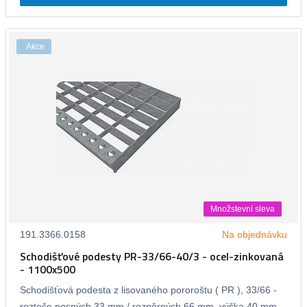
Akce
Množstevní sleva
191.3366.0158
Na objednávku
Schodišťové podesty PR-33/66-40/3 - ocel-zinkovaná
- 1100x500
Schodišťová podesta z lisovaného pororoštu ( PR ), 33/66 -
rozteče nosných 33 mm / rozpěrných 66 mm, výška 40 mm,