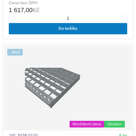
Cena bez DPH
1 617,00
Kč
Do košíku
Akce
Množstevní sleva
Skladem
191.3438.0110
6 ks