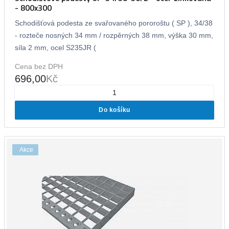
- 800x300
Schodišťová podesta ze svařovaného pororoštu ( SP ), 34/38
- rozteče nosných 34 mm / rozpěrných 38 mm, výška 30 mm,
síla 2 mm, ocel S235JR (
Cena bez DPH
696,00
Kč
Do košíku
Akce