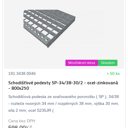
Množstevní sleva
Skladem
191.3438.0046
> 50 ks
Schodišťové podesty SP-34/38-30/2 - ocel-zinkovaná
- 800x250
Schodišťová podesta ze svařovaného pororoštu ( SP ), 34/38
- rozteče nosných 34 mm / rozpěrných 38 mm, výška 30 mm,
síla 2 mm, ocel S235JR (
Cena bez DPH
598,00
Kč