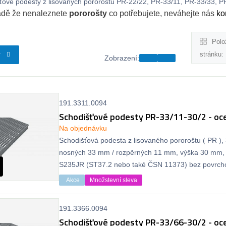
ťové podesty z lisovaných pororoštů PR-22/22, PR-33/11, PR-33/33, PR-
adě že nenaleznete
pororošty
co potřebujete, neváhejte nás
ko
Polo
stránku:
y
Zobrazení:
191.3311.0094
Schodišťové podesty PR-33/11-30/2 - oce
Na objednávku
Schodišťová podesta z lisovaného pororoštu ( PR ), 
nosných 33 mm / rozpěrných 11 mm, výška 30 mm, 
S235JR (ST37.2 nebo také ČSN 11373) bez povrcho
protiskluzu.
Akce
Množstevní sleva
191.3366.0094
Schodišťové podesty PR-33/66-30/2 - oce