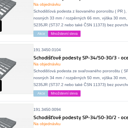
Na objednávku
Schodišťová podesta z lisovaného pororoštu ( PR ), 
nosných 33 mm / rozpěrných 66 mm, výška 30 mm, 
S235JR (ST37.2 nebo také ČSN 11373) bez povrcho
protiskluzu.
Akce
Množstevní sleva
191.3450.0104
Schodišťové podesty SP-34/50-30/3 - oce
Na objednávku
Schodišťová podesta ze svařovaného pororoštu ( SP 
nosných 34 mm / rozpěrných 50 mm, výška 30 mm, 
S235JR (ST37.2 nebo také ČSN 11373) bez povrcho
protiskluzu.
Akce
Množstevní sleva
191.3450.0094
Schodišťové podesty SP-34/50-30/2 - oce
Na objednávku