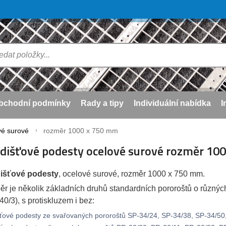
bchodní podmínky
Rady a tipy
Individuální nabídka
I
vé surové
rozměr 1000 x 750 mm
dišťové podesty ocelové surové rozměr 10
išťové podesty
, ocelové surové, rozměr 1000 x 750 mm.
ěr je několik základních druhů standardních pororoštů o různýc
40/3), s protiskluzem i bez:
ťové podesty ze svařovaných pororoštů SP-34/24, SP-34/38, SP-34/50, 