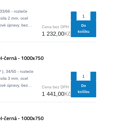
33/66 - rozteče
síla 2 mm, ocel
vé úpravy, bez
Do
Cena bez DPH
košíku
1 232,00
Kč
l-černá - 1000x750
), 34/50 - rozteče
síla 3 mm, ocel
vé úpravy, bez
Do
Cena bez DPH
košíku
1 441,00
Kč
l-černá - 1000x750