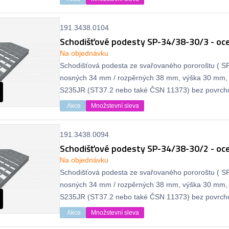
191.3438.0104
Schodišťové podesty SP-34/38-30/3 - oce
Na objednávku
Schodišťová podesta ze svařovaného pororoštu ( SP 
nosných 34 mm / rozpěrných 38 mm, výška 30 mm, 
S235JR (ST37.2 nebo také ČSN 11373) bez povrcho
protiskluzu.
Akce
Množstevní sleva
191.3438.0094
Schodišťové podesty SP-34/38-30/2 - oce
Na objednávku
Schodišťová podesta ze svařovaného pororoštu ( SP 
nosných 34 mm / rozpěrných 38 mm, výška 30 mm, 
S235JR (ST37.2 nebo také ČSN 11373) bez povrcho
protiskluzu.
Akce
Množstevní sleva