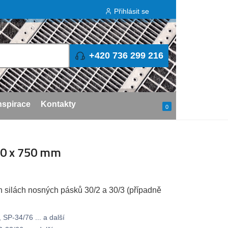
Přihlásit se
+420 736 299 216
nspirace
Kontakty
0
00 x 750 mm
h silách nosných pásků 30/2 a 30/3 (případně
SP-34/76 ... a další