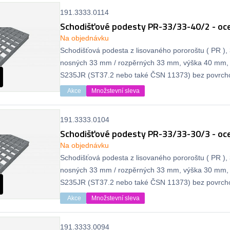
191.3333.0114
Schodišťové podesty PR-33/33-40/2 - oce
Na objednávku
Schodišťová podesta z lisovaného pororoštu ( PR ), 
nosných 33 mm / rozpěrných 33 mm, výška 40 mm, 
S235JR (ST37.2 nebo také ČSN 11373) bez povrcho
protiskluzu.
Akce
Množstevní sleva
191.3333.0104
Schodišťové podesty PR-33/33-30/3 - oce
Na objednávku
Schodišťová podesta z lisovaného pororoštu ( PR ), 
nosných 33 mm / rozpěrných 33 mm, výška 30 mm, 
S235JR (ST37.2 nebo také ČSN 11373) bez povrcho
protiskluzu.
Akce
Množstevní sleva
191.3333.0094