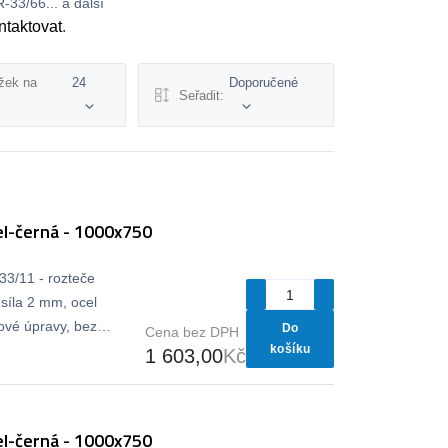
33/66... a další
ntaktovat
.
žek na
24
Doporučené
Seřadit:
l-černá - 1000x750
33/11 - rozteče
síla 2 mm, ocel
vé úpravy, bez
Do
Cena bez DPH
košíku
1 603,00
Kč
l-černá - 1000x750