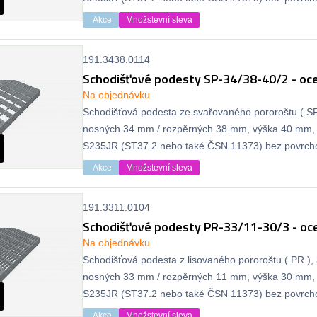
protiskluzu.
Akce
Množstevní sleva
191.3438.0114
Schodišťové podesty SP-34/38-40/2 - oce
Na objednávku
Schodišťová podesta ze svařovaného pororoštu ( SP 
nosných 34 mm / rozpěrných 38 mm, výška 40 mm, 
S235JR (ST37.2 nebo také ČSN 11373) bez povrcho
protiskluzu.
Akce
Množstevní sleva
191.3311.0104
Schodišťové podesty PR-33/11-30/3 - oce
Na objednávku
Schodišťová podesta z lisovaného pororoštu ( PR ), 
nosných 33 mm / rozpěrných 11 mm, výška 30 mm, 
S235JR (ST37.2 nebo také ČSN 11373) bez povrcho
protiskluzu.
Akce
Množstevní sleva