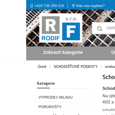
+420 736 299 216
Kde nás najdete?
Zobrazit kategorie
O
Úvod
SCHODIŠŤOVÉ PODESTY
ocelo
Scho
Kategorie
Schod
Na výb
VÝPRODEJ SKLADU
40/2 a 
POROROŠTY
schodiš