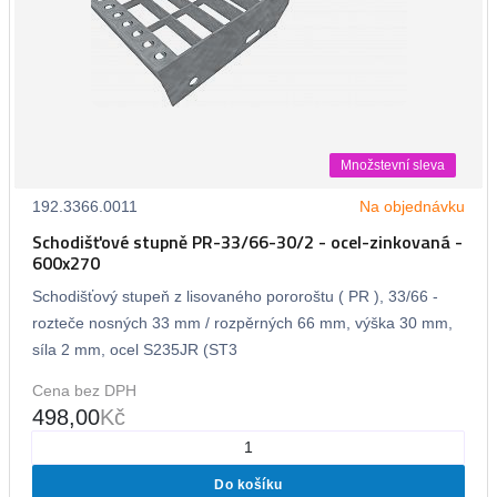
Množstevní sleva
192.3366.0011
Na objednávku
Schodišťové stupně PR-33/66-30/2 - ocel-zinkovaná -
600x270
Schodišťový stupeň z lisovaného pororoštu ( PR ), 33/66 -
rozteče nosných 33 mm / rozpěrných 66 mm, výška 30 mm,
síla 2 mm, ocel S235JR (ST3
Cena bez DPH
498,00
Kč
Do košíku