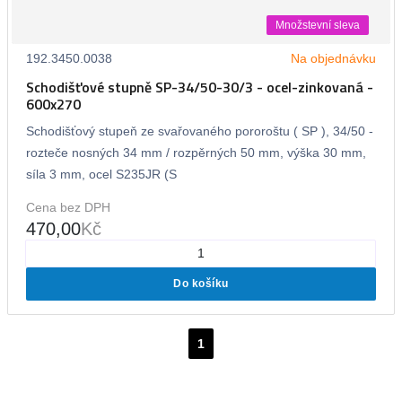
Množstevní sleva
192.3450.0038
Na objednávku
Schodišťové stupně SP-34/50-30/3 - ocel-zinkovaná -
600x270
Schodišťový stupeň ze svařovaného pororoštu ( SP ), 34/50 -
rozteče nosných 34 mm / rozpěrných 50 mm, výška 30 mm,
síla 3 mm, ocel S235JR (S
Cena bez DPH
470,00
Kč
Do košíku
1