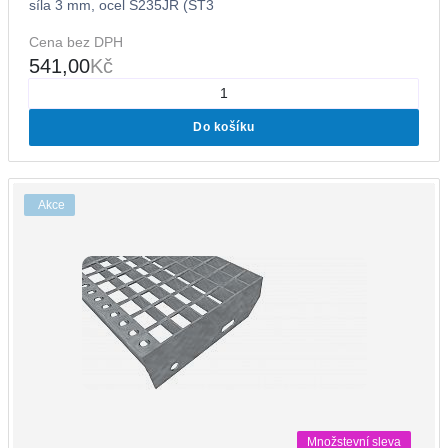
síla 3 mm, ocel S235JR (ST3
Cena bez DPH
541,00
Kč
Do košíku
Akce
Množstevní sleva