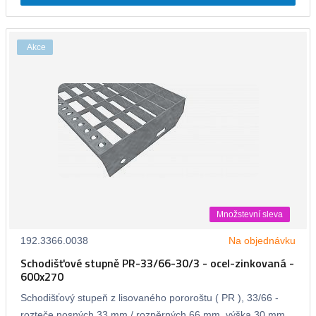
Akce
Množstevní sleva
192.3366.0038
Na objednávku
Schodišťové stupně PR-33/66-30/3 - ocel-zinkovaná -
600x270
Schodišťový stupeň z lisovaného pororoštu ( PR ), 33/66 -
rozteče nosných 33 mm / rozpěrných 66 mm, výška 30 mm,