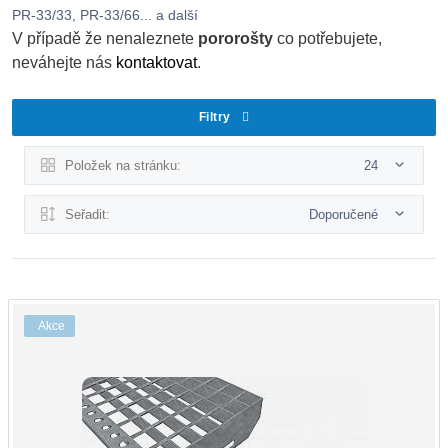
PR-33/33, PR-33/66... a další
V případě že nenaleznete
pororošty
co potřebujete,
neváhejte nás
kontaktovat
.
Filtry
Položek na stránku:
24
Seřadit:
Doporučené
Akce