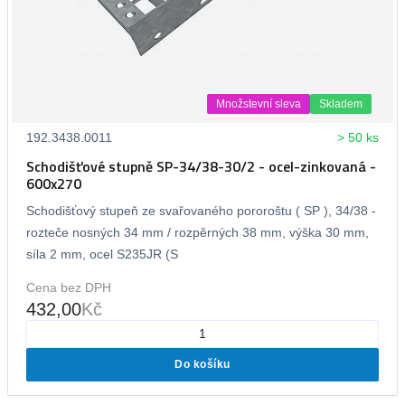
Množstevní sleva
Skladem
192.3438.0011
> 50 ks
Schodišťové stupně SP-34/38-30/2 - ocel-zinkovaná -
600x270
Schodišťový stupeň ze svařovaného pororoštu ( SP ), 34/38 -
rozteče nosných 34 mm / rozpěrných 38 mm, výška 30 mm,
síla 2 mm, ocel S235JR (S
Cena bez DPH
432,00
Kč
Do košíku