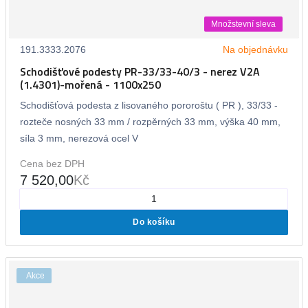
Množstevní sleva
191.3333.2076
Na objednávku
Schodišťové podesty PR-33/33-40/3 - nerez V2A
(1.4301)-mořená - 1100x250
Schodišťová podesta z lisovaného pororoštu ( PR ), 33/33 -
rozteče nosných 33 mm / rozpěrných 33 mm, výška 40 mm,
síla 3 mm, nerezová ocel V
Cena bez DPH
7 520,00
Kč
Do košíku
Akce