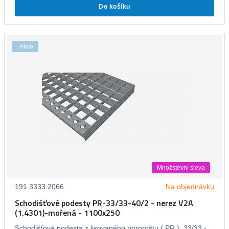
Do košíku
Akce
Množstevní sleva
191.3333.2066
Na objednávku
Schodišťové podesty PR-33/33-40/2 - nerez V2A
(1.4301)-mořená - 1100x250
Schodišťová podesta z lisovaného pororoštu ( PR ), 33/33 -