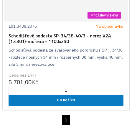
Množstevní sleva
191.3438.2076
Na objednávku
Schodišťové podesty SP-34/38-40/3 - nerez V2A
(1.4301)-mořená - 1100x250
Schodišťová podesta ze svařovaného pororoštu ( SP ), 34/38
- rozteče nosných 34 mm / rozpěrných 38 mm, výška 40 mm,
síla 3 mm, nerezová ocel
Cena bez DPH
5 701,00
Kč
Do košíku
1