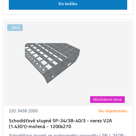
Do košíku
Akce
Množstevní sleva
192.3438.2050
Na objednávku
Schodišťové stupně SP-34/38-40/3 - nerez V2A
(1.4301)-mořená - 1200x270
Schodišťový stupeň ze svařovaného pororoštu ( SP ), 34/38 -