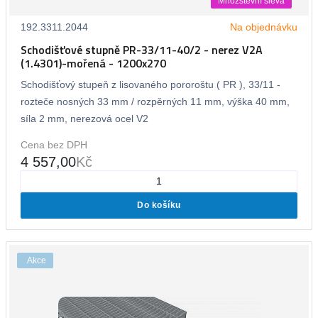
Množstevní sleva
192.3311.2044
Na objednávku
Schodišťové stupně PR-33/11-40/2 - nerez V2A
(1.4301)-mořená - 1200x270
Schodišťový stupeň z lisovaného pororoštu ( PR ), 33/11 -
rozteče nosných 33 mm / rozpěrných 11 mm, výška 40 mm,
síla 2 mm, nerezová ocel V2
Cena bez DPH
4 557,00
Kč
Do košíku
Akce