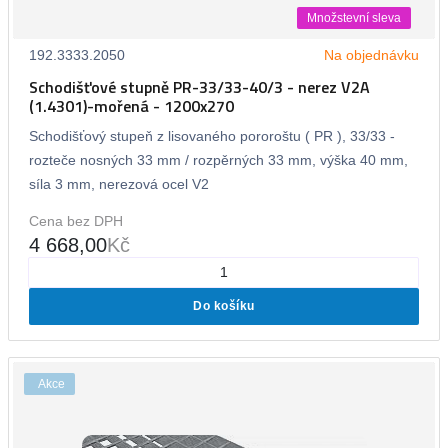
Množstevní sleva
192.3333.2050
Na objednávku
Schodišťové stupně PR-33/33-40/3 - nerez V2A
(1.4301)-mořená - 1200x270
Schodišťový stupeň z lisovaného pororoštu ( PR ), 33/33 -
rozteče nosných 33 mm / rozpěrných 33 mm, výška 40 mm,
síla 3 mm, nerezová ocel V2
Cena bez DPH
4 668,00
Kč
Do košíku
Akce