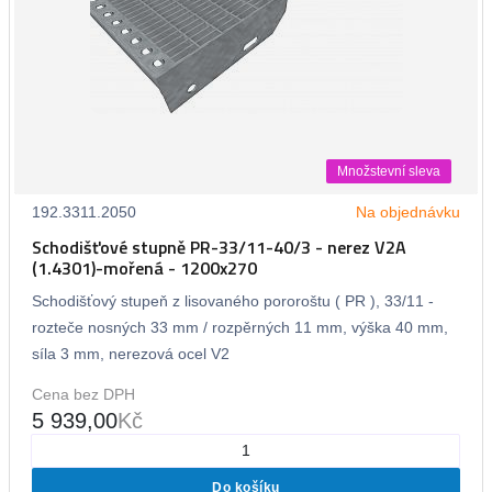
Množstevní sleva
192.3311.2050
Na objednávku
Schodišťové stupně PR-33/11-40/3 - nerez V2A
(1.4301)-mořená - 1200x270
Schodišťový stupeň z lisovaného pororoštu ( PR ), 33/11 -
rozteče nosných 33 mm / rozpěrných 11 mm, výška 40 mm,
síla 3 mm, nerezová ocel V2
Cena bez DPH
5 939,00
Kč
Do košíku