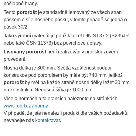
nášlapné hrany.
Tento
pororošt
je standardně lemovaný ze všech stran
páskem o síle nosného pásku, v tomto případě se jedná o
pásek 30/2.
Jako výrobní materiál je použita ocel DIN ST37.2 (S235JR
nebo také ČSN 11373) bez povrchové úpravy.
Lisovaný pororošt
není realizován v protiskluzovém
provedení.
Nosná délka je 800 mm. Světlá vzdálenost podpor
konstrukce pod pororoštem by měla být 740 mm, jelikož
pororošt
by měl na každé straně nosné délky ležet 30 mm
na konstrukci. Nenosná šířka je 1000 mm.
Více o normách a tolerancích naleznete na stránkách
www.rodif.cz / normy
V případě, že jste nenalezli produkt dle vašich požadavků,
neváhejte nás
kontaktovat
.