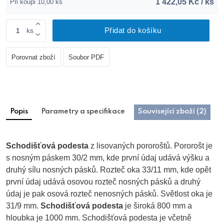
1 422,05 Kč / ks
Při koupi 10,00 ks
Přidat do košíku
ks
Porovnat zboží
Soubor PDF
Popis
Parametry a specifikace
Související zboží (2)
Schodišťová podesta
z lisovaných pororoštů. Pororošt je
s nosným páskem 30/2 mm, kde první údaj udává výšku a
druhý sílu nosných pásků. Rozteč oka 33/11 mm, kde opět
první údaj udává osovou rozteč nosných pásků a druhý
údaj je pak osová rozteč nenosných pásků. Světlost oka je
31/9 mm.
Schodišťová podesta
je široká 800 mm a
hloubka je 1000 mm. Schodišťová podesta je včetně