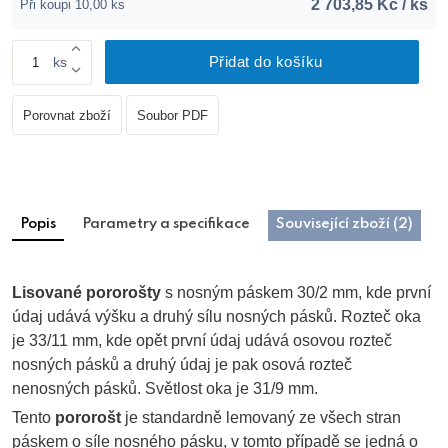
2 703,85 Kč / ks
Při koupi 10,00 ks
Přidat do košíku
ks
Porovnat zboží
Soubor PDF
Popis
Parametry a specifikace
Související zboží (2)
Lisované pororošty
s nosným páskem 30/2 mm, kde první
údaj udává výšku a druhý sílu nosných pásků. Rozteč oka
je 33/11 mm, kde opět první údaj udává osovou rozteč
nosných pásků a druhý údaj je pak osová rozteč
nenosných pásků. Světlost oka je 31/9 mm.
Tento
pororošt
je standardně lemovaný ze všech stran
páskem o síle nosného pásku, v tomto případě se jedná o